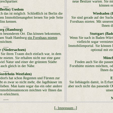
rechpartner.
neue Besitzer warten. Sie m
___
können er
(Berlin) Usedom
h das ist möglich. Schließlich ist Berlin die
Wiesbaden (H
rem Immobilienangebot lernen Sie jede Seite
Sie sind gerade auf der Suc
lins kennen.
Forsthaus mieten. Mit unsere
___
Ihnen d
rg (Hamburg)
em besonderen Ort. Das können bekommen,
Stuttgart (Ba
schen Stadt Hamburg
ein Forsthaus mieten
Wenn Sie nach in Baden-Württ
möchten.
vielleicht sogar vermiet
___
Immobilienportal. Sie können 
 (Niedersachsen)
optional mit ei
Sie ihren Traum doch einfach war, in dem
te mieten. Sie erhalten nicht nur eine ganz
Münch
iel Natur und einer der grünsten Städte
Finden auch Sie die passe
 auch gleich in der Nähe.
Forsthütte mieten möchten, od
___
Ihnen da
Nordrhein-Westfalen)
orfs hat schon Regenten und Fürsten zur
E
bt es zwar so nicht mehr, die Jagdhäuser im
Sie liebäugeln damit, in Erfu
lieben. Man kann sogar das ein oder andere
aber noch nicht das passende O
Immobilienannoncen möchten wir Ihnen das
unse
n erleichtern.
___
N
[
]
- Impressum -