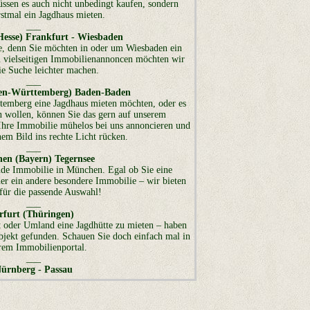
üssen es auch nicht unbedingt kaufen, sondern
stmal ein Jagdhaus mieten.
___
esse) Frankfurt - Wiesbaden
he, denn Sie möchten in oder um Wiesbaden ein
n vielseitigen Immobilienannoncen möchten wir
ie Suche leichter machen.
___
den-Württemberg) Baden-Baden
emberg eine Jagdhaus mieten möchten, oder es
en wollen, können Sie das gern auf unserem
Ihre Immobilie mühelos bei uns annoncieren und
nem Bild ins rechte Licht rücken.
___
en (Bayern) Tegernsee
nde Immobilie in München. Egal ob Sie eine
er ein andere besondere Immobilie – wir bieten
für die passende Auswahl!
___
rfurt (Thüringen)
rt oder Umland eine Jagdhütte zu mieten – haben
bjekt gefunden. Schauen Sie doch einfach mal in
rem Immobilienportal.
___
ürnberg - Passau