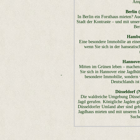
Ansp
Berlin 
In Berlin ein Forsthaus mieten? Auc
Stadt der Kontraste – und mit unse
Ber
Hambu
Eine besondere Immobilie an ein
wenn Sie sich in der hanseati
Hannover
Mitten im Grünen leben – machen 
Sie sich in Hannover eine Jagdhüt
-
besondere Immobilie, sondern v
Deutschlands ist
Düsseldorf (
Die waldreiche Umgebung Düsseld
Jagd gerufen. Königliche Jagden gi
Düsseldorfer Umland aber sind geb
Jagdhaus mieten und mit unseren 
Suche