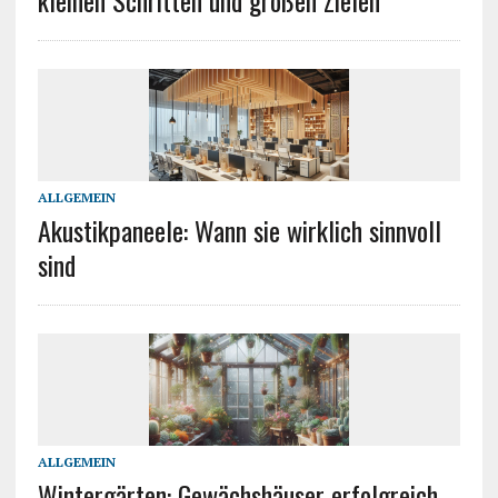
kleinen Schritten und großen Zielen
ALLGEMEIN
Akustikpaneele: Wann sie wirklich sinnvoll
sind
ALLGEMEIN
Wintergärten: Gewächshäuser erfolgreich