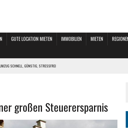
N
GUTE LOCATION MIETEN
IMMOBILIEN
MIETEN
REGIONE
UMZUG SCHNELL, GÜNSTIG, STRESSFREI
SCHWALBE
UNG MIT DER PERFEKTEN SOFTWARE: ENTDECKEN SIE LODGIFY’S BUCHUNGSSYSTEM
INEN SCHRITTEN UND GROSSEN ZIELEN
ner großen Steuerersparnis
N & STRESSFREI UMZIEHEN