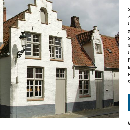
S
&
g
S
O
N
S
A