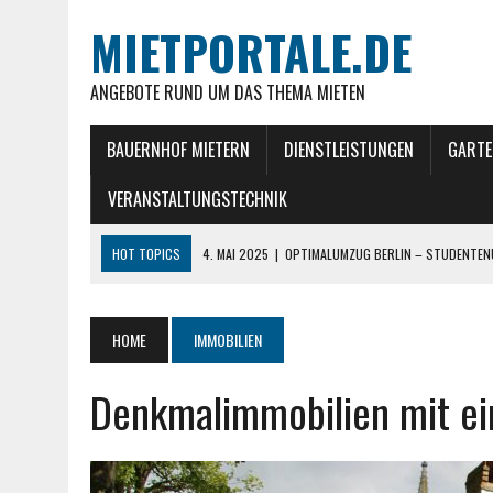
MIETPORTALE.DE
ANGEBOTE RUND UM DAS THEMA MIETEN
BAUERNHOF MIETERN
DIENSTLEISTUNGEN
GARTE
VERANSTALTUNGSTECHNIK
HOT TOPICS
4. MAI 2025
|
OPTIMALUMZUG BERLIN – STUDENTEN
4. MAI 2025
|
STRESSFREI UMZIEHEN IN BERLIN MIT UMZUGSFIRMA 
9. APRIL 2025
|
OPTIMIEREN SIE DIE VERMIETUNG IHRE FERIENWOHN
HOME
IMMOBILIEN
27. NOVEMBER 2024
|
NACHHALTIG LEBEN: EIN ALLTAG ZWISCHEN KLE
Denkmalimmobilien mit ei
7. MAI 2025
|
SCHINDLER UMZÜGE BERLIN: BEILADUNG CLEVER NUTZE