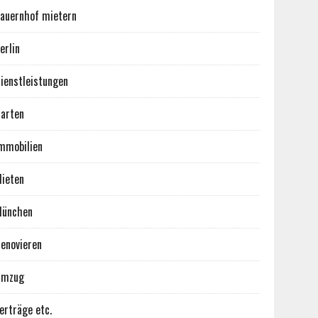
auernhof mietern
erlin
ienstleistungen
arten
mmobilien
ieten
ünchen
enovieren
Umzug
erträge etc.