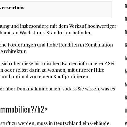
B
verzeichnis
B
lanung und insbesondere mit dem Verkauf hochwertiger
D
chland an Wachstums-Standorten befinden.
liche Förderungen und hohe Renditen in Kombination
G
Architektur.
I
sich über diese historischen Bauten informieren? Sei
 oder selbst darin zu wohnen, mit unserer Hilfe
M
n und optimal von einem Kauf profitieren.
M
der über Denkmalimmobilien, sodass Sie wissen, was es
R
limmobilien?/h2>
stuft zu werden, muss in Deutschland ein Gebäude
V