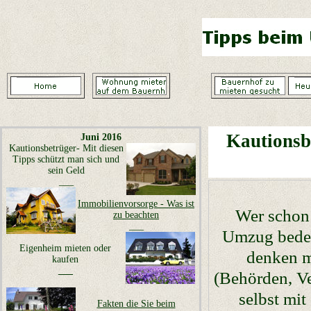
Kautionsb
Juni 2016
Kautionsbetrüger- Mit diesen
Tipps schützt man sich und
sein Geld
___
Immobilienvorsorge - Was ist
Wer schon 
zu beachten
___
Umzug bedeut
Eigenheim mieten oder
denken m
kaufen
___
(Behörden, Ve
selbst mit
Fakten die Sie beim