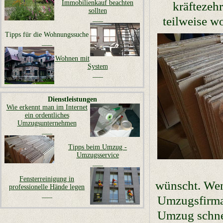
Immobilienkauf beachten
kräftezeh
sollten
teilweise w
___
Tipps für die Wohnungssuche
___
Wohnen mit
System
___
Dienstleistungen
Wie erkennt man im Internet
ein ordentliches
Umzugsunternehmen
___
Tipps beim Umzug -
Umzugsservice
___
Fensterreinigung in
wünscht. Wenn
professionelle Hände legen
___
Umzugsfirma
Umzug schnel