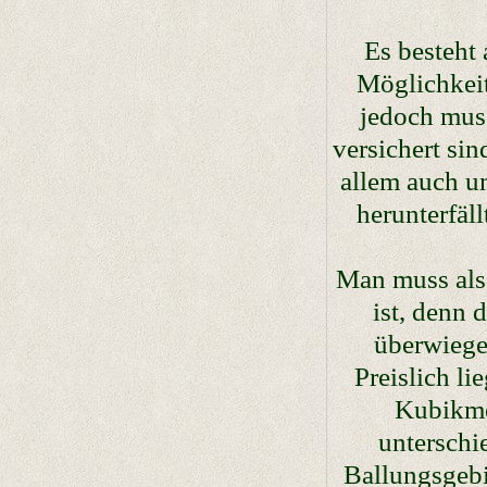
Es besteht
Möglichkei
jedoch muss
versichert si
allem auch u
herunterfäl
Man muss als
ist, denn 
überwiegen
Preislich li
Kubikmet
unterschi
Ballungsgebi