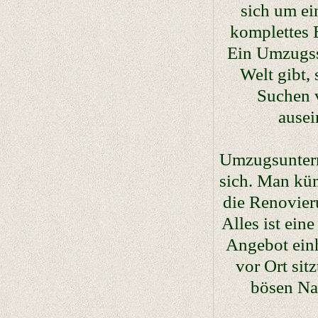
sich um ei
komplettes 
Ein Umzugsse
Welt gibt, 
Suchen v
ausei
Umzugsuntern
sich. Man kü
die Renovier
Alles ist ein
Angebot einh
vor Ort sit
bösen Nac