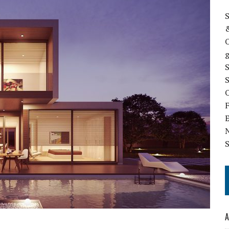
S
&
g
S
O
N
S
A