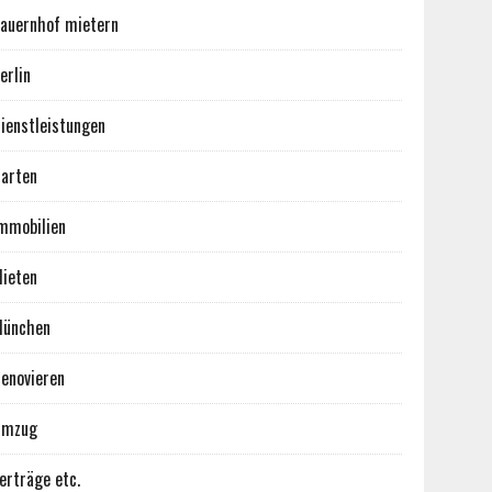
auernhof mietern
erlin
ienstleistungen
arten
mmobilien
ieten
ünchen
enovieren
Umzug
erträge etc.