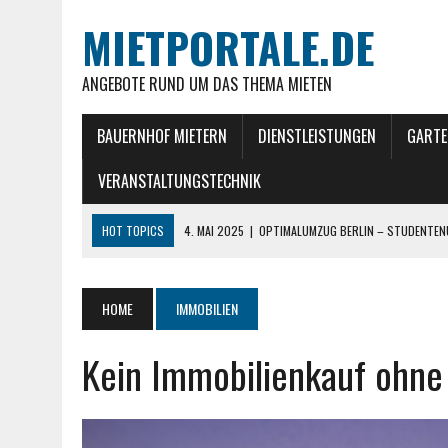
MIETPORTALE.DE
ANGEBOTE RUND UM DAS THEMA MIETEN
BAUERNHOF MIETERN
DIENSTLEISTUNGEN
GARTE
VERANSTALTUNGSTECHNIK
HOT TOPICS
4. MAI 2025
|
OPTIMALUMZUG BERLIN – STUDENTEN
4. MAI 2025
|
STRESSFREI UMZIEHEN IN BERLIN MIT UMZUGSFIRMA 
9. APRIL 2025
|
OPTIMIEREN SIE DIE VERMIETUNG IHRE FERIENWOHN
HOME
IMMOBILIEN
27. NOVEMBER 2024
|
NACHHALTIG LEBEN: EIN ALLTAG ZWISCHEN KLE
Kein Immobilienkauf ohne
7. MAI 2025
|
SCHINDLER UMZÜGE BERLIN: BEILADUNG CLEVER NUTZE