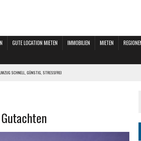
N
GUTE LOCATION MIETEN
IMMOBILIEN
MIETEN
REGIONE
UMZUG SCHNELL, GÜNSTIG, STRESSFREI
SCHWALBE
UNG MIT DER PERFEKTEN SOFTWARE: ENTDECKEN SIE LODGIFY’S BUCHUNGSSYSTEM
INEN SCHRITTEN UND GROSSEN ZIELEN
 Gutachten
N & STRESSFREI UMZIEHEN