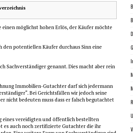
B
verzeichnis
B
e einen möglichst hohen Erlös, der Käufer möchte
D
h den potentiellen Käufer durchaus Sinn eine
G
I
ch Sachverständiger genannt. Dies macht aber rein
M
ichnung Immobilien-Gutachter darf sich jedermann
M
erständiger“. Bei Gerichtsfällen wir jedoch seine
ber nicht bedeuten muss dass er falsch begutachtet
R
g eines vereidigten und öffentlich bestellten
 es auch noch zertifizierte Gutachter die ihr
V
rden. Eine weitere Form von Sachverständigen sind